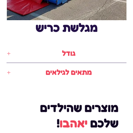
מגלשת כריש
גודל
7.5✖️3.5✖️4.5 מטר
מתאים לגילאים
3 -12
מוצרים שהילדים
שלכם
יאהבו
!