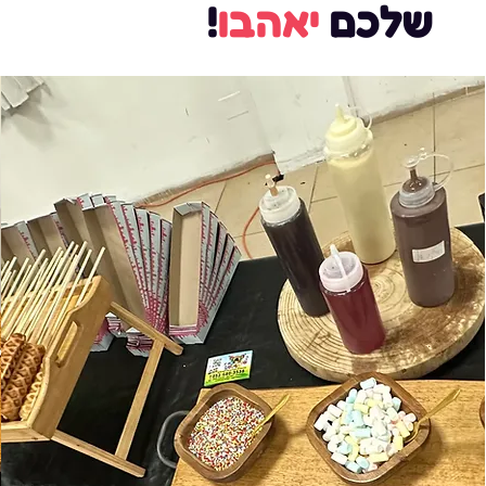
שלכם
יאהבו
!