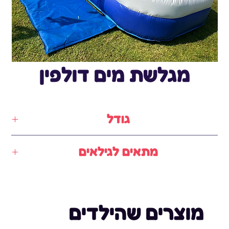
מגלשת מים דולפין
גודל
9.5✖️3.5✖️5מטר
מתאים לגילאים
7-14
מוצרים שהילדים