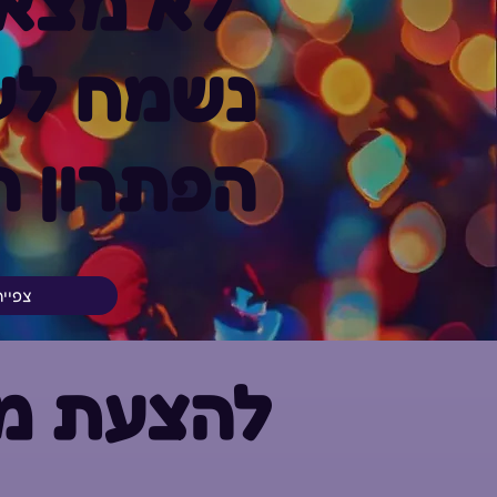
לא מצא
נשמח לעז
הפתרון ה
צפיי
להצעת מח