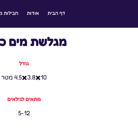
דף הבית
אודות
חבילות 
ל ילדכם היא ההצלחה שלנו
מגלשת מים כ
גודל
10✖️3.8✖️4.5 מטר
מתאים לגילאים
5-12