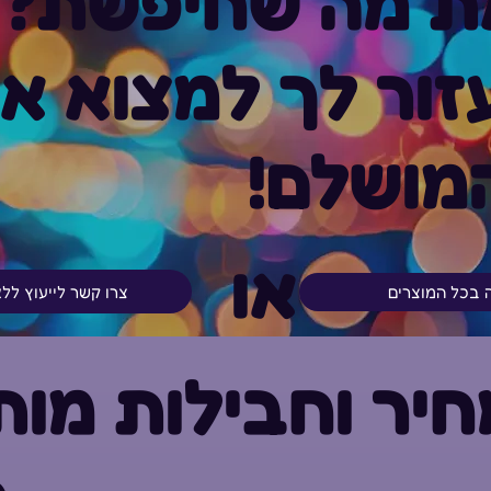
ת מה שחיפשת?
ור לך למצוא א
מושלם!
או
צרו קשר לייעוץ לל
ה בכל המוצרים
יר וחבילות מות