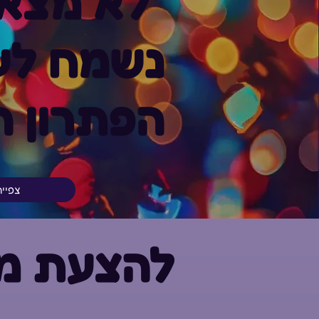
לא מצא
נשמח לעז
הפתרון ה
צפיי
להצעת מח