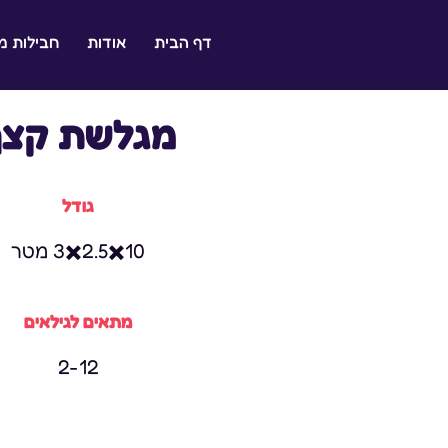
דף הבית
אודות
חבילות 
ל ילדכם היא ההצלחה שלנו
מגלשת קצף
גודל
10✖️2.5✖️3 מטר
מתאים לגילאים
2-12