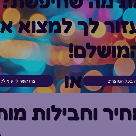
ת מה שחיפשת?
ור לך למצוא א
מושלם!
או
צרו קשר לייעוץ לל
ה בכל המוצרים
יר וחבילות מות