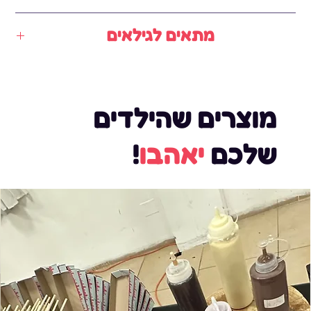
12✖️6✖️2.5 מטר
מתאים לגילאים
6-18
מוצרים שהילדים
שלכם
יאהבו
!