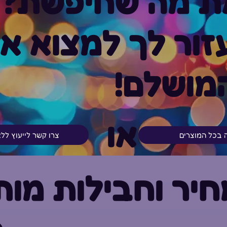
ת מה שחיפשת?
ור לך למצוא א
מושלם!
או
צרו קשר לייעוץ לל
ה בכל המוצרים
יר וחבילות מות