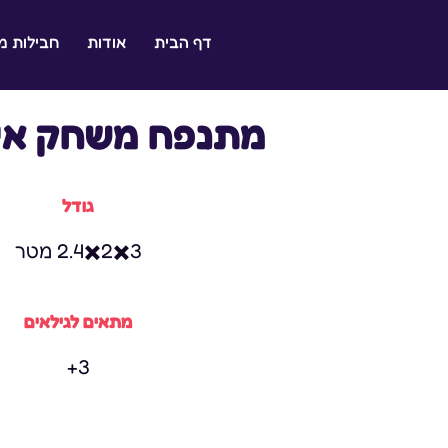
דף הבית
אודות
חבילות 
ל ילדכם היא ההצלחה שלנו
מתנפח משחק אי
גודל
3✖️2✖️2.4 מטר
מתאים לגילאים
3+