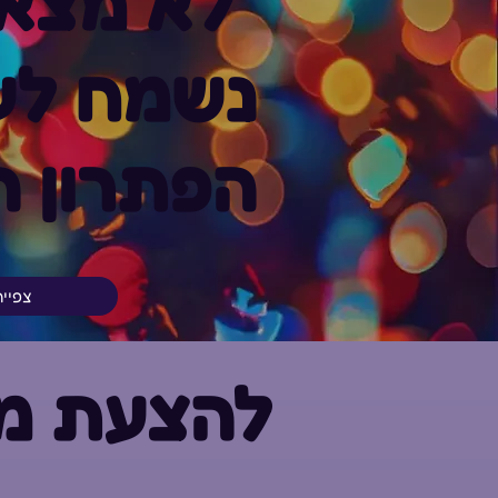
לא מצא
נשמח לעז
הפתרון ה
צפיי
להצעת מח