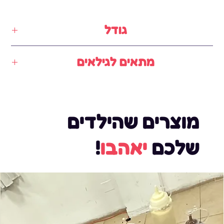
גודל
5✖️4✖️3מטר
מתאים לגילאים
2-8
מוצרים שהילדים
שלכם
יאהבו
!