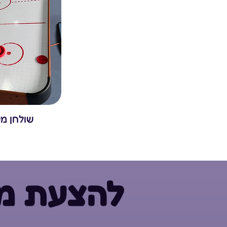
שולחן מש
להצעת מח