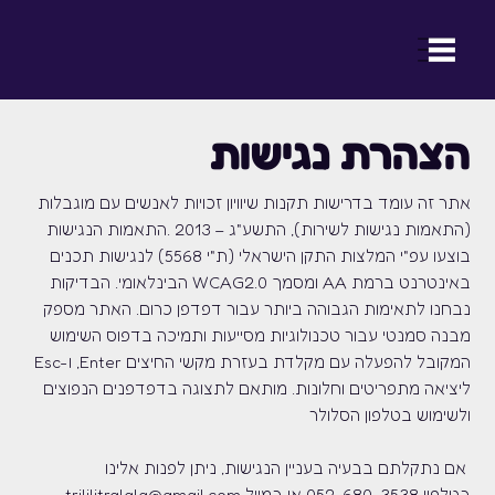
ההנאה של ילדכם היא ההצלחה שלנו
הצהרת נגישות
אתר זה עומד בדרישות תקנות שיוויון זכויות לאנשים עם מוגבלות
(התאמות נגישות לשירות), התשע"ג – 2013 .התאמות הנגישות
בוצעו עפ"י המלצות התקן הישראלי (ת"י 5568) לנגישות תכנים
באינטרנט ברמת AA ומסמך 0.WCAG2 הבינלאומי. הבדיקות
נבחנו לתאימות הגבוהה ביותר עבור דפדפן כרום. האתר מספק
מבנה סמנטי עבור טכנולוגיות מסייעות ותמיכה בדפוס השימוש
המקובל להפעלה עם מקלדת בעזרת מקשי החיצים Enter, ו-Esc
ליציאה מתפריטים וחלונות. מותאם לתצוגה בדפדפנים הנפוצים
ולשימוש בטלפון הסלולר
אם נתקלתם בבעיה בעניין הנגישות, ניתן לפנות אלינו
בטלפון 052-680-3538 או במייל
trililitralala@gmail.com