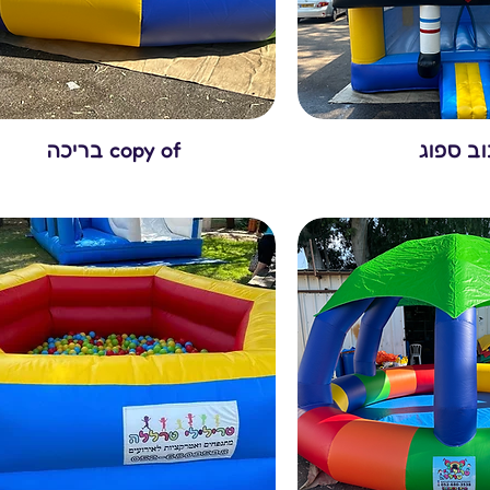
ב ספוג
copy of בריכה