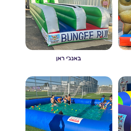
באנג׳י ראן