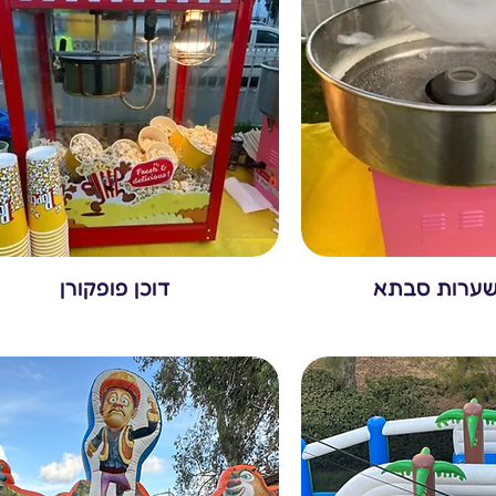
ערות סבתא
דוכן פופקורן