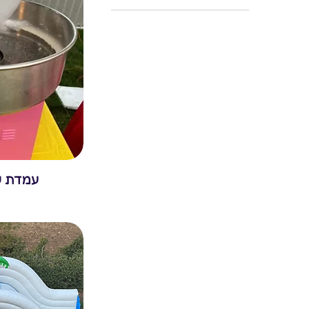
בריכות
עמדות מולטימדיה
עמדת ש