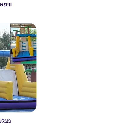
וויפא
מגלש